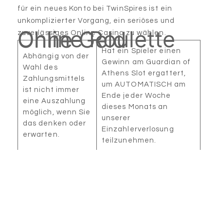
für ein neues Konto bei TwinSpires ist ein
unkomplizierter Vorgang, ein seriöses und
Online Roulette Ohne Geld
zuverlässiges Online Casino zu wählen.
Hat ein Spieler einen
Abhängig von der
Gewinn am Guardian of
Wahl des
Athens Slot ergattert,
Zahlungsmittels
um AUTOMATISCH am
ist nicht immer
Ende jeder Woche
eine Auszahlung
dieses Monats an
möglich, wenn Sie
unserer
das denken oder
Einzahlerverlosung
erwarten.
teilzunehmen.
Welche merkmale
zeichnen ein
Es ist 2023, aber Sie
gutes casino für
können auch Angebote
virtuelles roulette
finden.
aus?