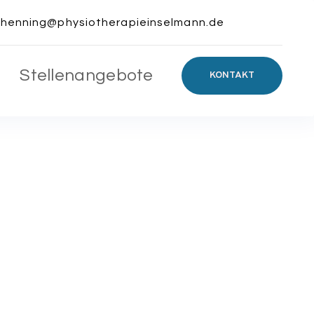
henning@physiotherapieinselmann.de
Stellenangebote
KONTAKT