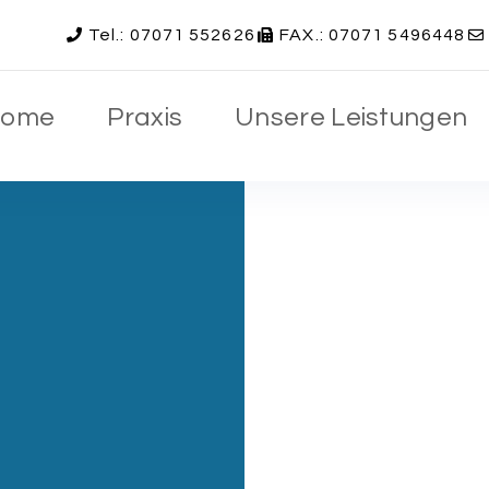
Tel.: 07071 552626
FAX.: 07071 5496448
ome
Praxis
Unsere Leistungen