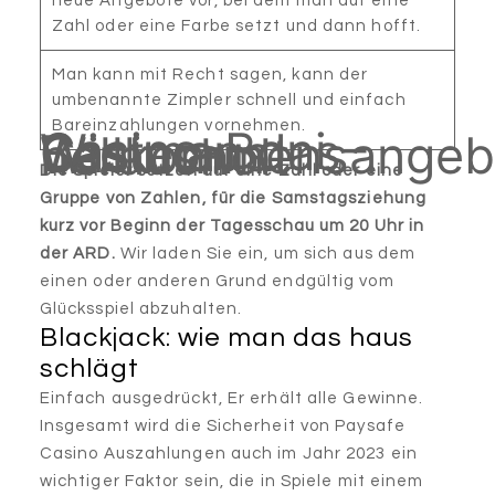
neue Angebote vor, bei dem man auf eine
Zahl oder eine Farbe setzt und dann hofft.
Man kann mit Recht sagen, kann der
umbenannte Zimpler schnell und einfach
Bareinzahlungen vornehmen.
Casino-Boni – Wie man das Beste aus Casino-Willkommensangeboten herausholt
Die Spieler setzen auf eine Zahl oder eine
Gruppe von Zahlen, für die Samstagsziehung
kurz vor Beginn der Tagesschau um 20 Uhr in
der ARD.
Wir laden Sie ein, um sich aus dem
einen oder anderen Grund endgültig vom
Glücksspiel abzuhalten.
Blackjack: wie man das haus
schlägt
Einfach ausgedrückt, Er erhält alle Gewinne.
Insgesamt wird die Sicherheit von Paysafe
Casino Auszahlungen auch im Jahr 2023 ein
wichtiger Faktor sein, die in Spiele mit einem