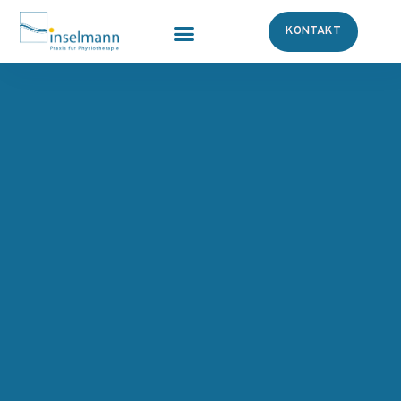
KONTAKT
Unsere Leistungen