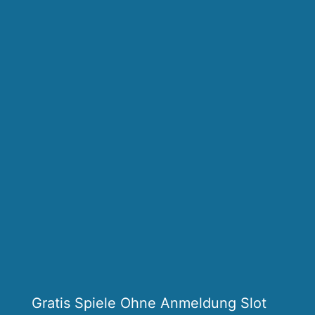
Gratis Spiele Ohne Anmeldung Slot